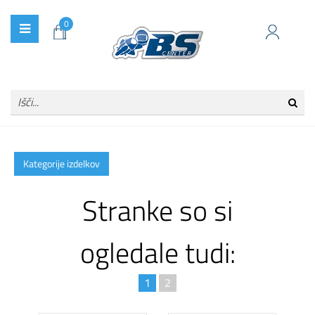
0
Kategorije izdelkov
Stranke so si
ogledale tudi:
1
2