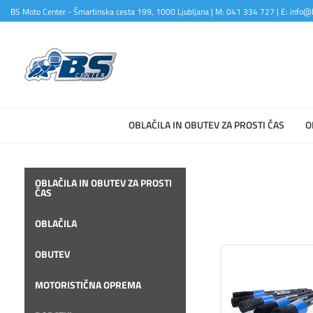
BS Moto Center - Šmartinska cesta 199, 1000 Ljubljana | M: 041 334 727 | E: info@b
OBLAČILA IN OBUTEV ZA PROSTI ČAS
O
OBLAČILA IN OBUTEV ZA PROSTI
ČAS
OBLAČILA
OBUTEV
MOTORISTIČNA OPREMA