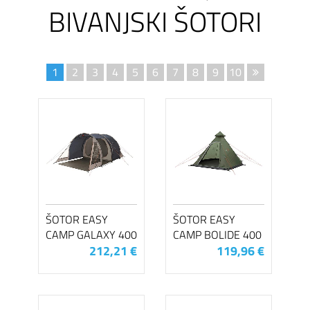
BIVANJSKI ŠOTORI
1
2
3
4
5
6
7
8
9
10
ŠOTOR EASY
ŠOTOR EASY
CAMP GALAXY 400
CAMP BOLIDE 400
212,21 €
119,96 €