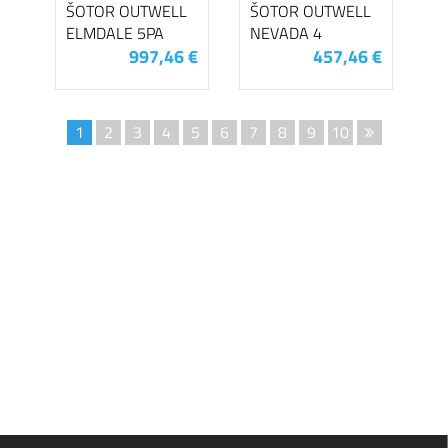
ŠOTOR OUTWELL
ŠOTOR OUTWELL
ELMDALE 5PA
NEVADA 4
997,46 €
457,46 €
1
2
3
4
5
6
7
8
9
10