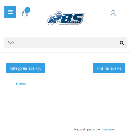
0
Kategorije izdelkov
Filtriraj izdelke
Domov
Razvrsti po:
ceni
nazivu