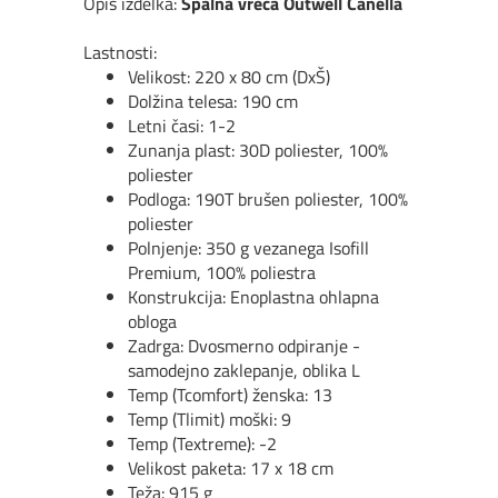
Opis izdelka:
Spalna vreča Outwell Canella
Lastnosti:
Velikost: 220 x 80 cm (DxŠ)
Dolžina telesa: 190 cm
Letni časi: 1
-2
Zunanja plast: 30D poliester, 100%
poliester
Podloga: 190T brušen poliester, 100%
poliester
Polnjenje: 350 g vezanega Isofill
Premium, 100% poliestra
Konstrukcija: Enoplastna ohlapna
obloga
Zadrga: Dvosmerno odpiranje -
samodejno zaklepanje, oblika L
Temp (Tcomfort) ženska: 13
Temp (Tlimit) moški: 9
Temp (Textreme): -2
Velikost paketa: 17 x 18 cm
Teža: 915 g