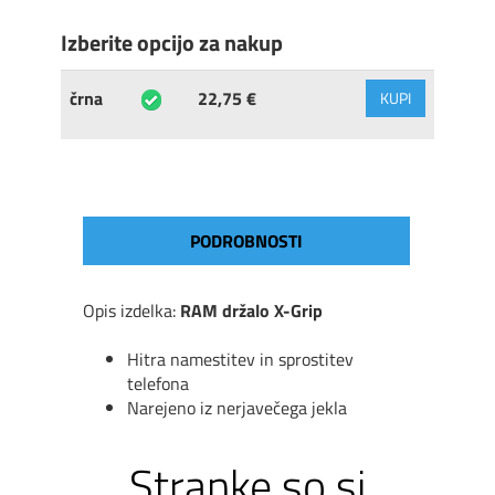
Izberite opcijo za nakup
črna
22,75 €
KUPI
PODROBNOSTI
Opis izdelka:
RAM držalo X-Grip
Hitra namestitev in sprostitev
telefona
Narejeno iz nerjavečega jekla
Stranke so si