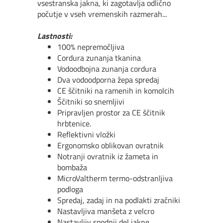
vsestranska jakna, ki zagotavlja odlično
počutje v vseh vremenskih razmerah...
Lastnosti:
100% nepremočljiva
Cordura zunanja tkanina
Vodoodbojna zunanja cordura
Dva vodoodporna žepa spredaj
CE ščitniki na ramenih in komolcih
Ščitniki so snemljivi
Pripravljen prostor za CE ščitnik
hrbtenice.
Reflektivni vložki
Ergonomsko oblikovan ovratnik
Notranji ovratnik iz žameta in
bombaža
MicroValtherm termo-odstranljiva
podloga
Spredaj, zadaj in na podlakti zračniki
Nastavljiva manšeta z velcro
Nastavljiv spodnji del jakne