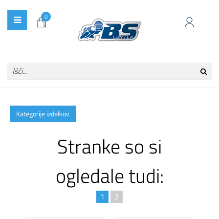
0
Kategorije izdelkov
Stranke so si
ogledale tudi:
1
2