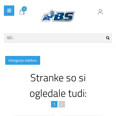
0
Kategorije izdelkov
Stranke so si
ogledale tudi:
1
2