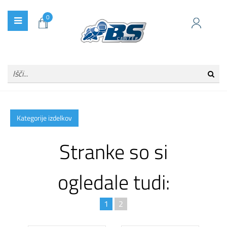
0
Kategorije izdelkov
Stranke so si
ogledale tudi:
1
2