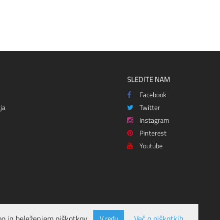
SLEDITE NAM
Facebook
ja
Twitter
Instagram
Pinterest
Youtube
o in beleženjem piškotkov.
Več o piškotkih
V redu