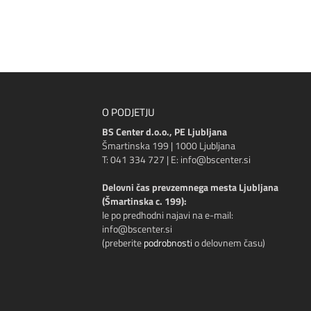
O PODJETJU
BS Center d.o.o., PE Ljubljana
Šmartinska 199 | 1000 Ljubljana
T: 041 334 727 | E: info@bscenter.si
Delovni čas prevzemnega mesta Ljubljana
(Šmartinska c. 199):
le po predhodni najavi na e-mail:
info@bscenter.si
(preberite
podrobnosti
o delovnem času)