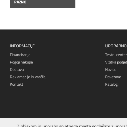
RAZNO
INFORMACIJE
UPORABNO
Financiranje
Testni center
Pogoji nakupa
Vizitka podjet
Dostava
Novice
Reklamacije in vračila
Povezave
Kontakt
Katalogi
Z obiskom in uporabo spletnega mesta soglašate z uporab