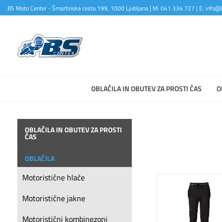
BS Moto Center - Šmartinska cesta 199, 1000 Ljubljana | M: 041 334 727 | E: info@b
OBLAČILA IN OBUTEV ZA PROSTI ČAS
O
OBLAČILA IN OBUTEV ZA PROSTI
ČAS
OBLAČILA
Motoristične hlače
Motoristične jakne
Motoristični kombinezoni